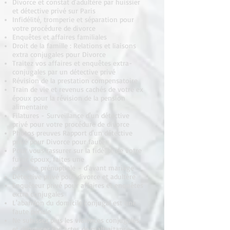
Divorce et constat d'adultère par huissier
et détective privé sur Paris
Infidélité, tromperie et séparation pour
votre procédure de divorce
Enquêtes et affaires familiales
Droit de la famille : Relations et liaisons
extra conjugales pour Divorce
Traitez vos affaires et enquêtes extra-
conjugales par un détective privé
Révision de la prestation compensatoire
Train de vie et revenus cachés de votre ex
époux pour la révision de la pension
alimentaire
Filatures - Surveillance d'un détective
privé pour votre procédure de divorce
Photos preuves Rapport d'un détective
privé pour Divorce pour faute
Pour vous rassurer sur la fidélité de votre
futur époux, faites une
enquête prénuptiale - d'avant mariage
Détective privé pour divorce et adultère
Enquêteur privé pour affaires et enquêtes
extra conjugales
L'abandon du domicile conjugal est une
faute pénale
Ne subissez plus les violences conjugales
et dénoncez ces actes de maltraitance