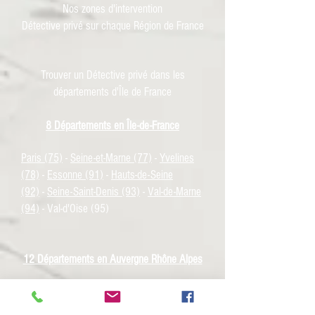
Nos zones d'intervention
Détective privé sur chaque Région de France
Trouver un Détective privé dans les
départements d'Île de France
8 Départemen
ts
en Île-de-France
Paris (75)
-
Seine-et-Marne (77)
-
Yvelines
(78)
-
Essonne (91)
-
Hauts-de-Seine
(92)
-
Seine-Saint-Denis (93)
-
Val-de-Marne
(94)
- Val-d'Oise (95)
12 Départem
ents en Auvergne Rhône Alpes
Ain (01) - Allier (03) - Ardèche (07) - Cantal
(15) - Drôme (26) - Isère (38) - Loire (42) -