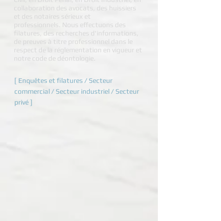
collaboration des avocats, des huissiers
et des notaires sérieux et
professionnels. Nous effectuons des
filatures, des recherches d'informations,
de preuves à titre professionnel dans le
respect de la réglementation en vigueur et
notre code de déontologie.
[
Enquêtes et filatures
/
Secteur
commercial
/
Secteur industriel
/
Secteur
privé
]