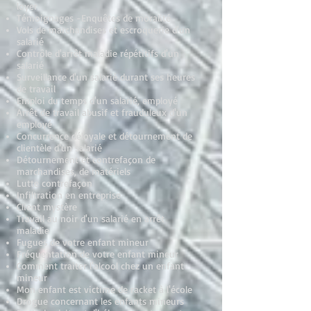
loyer
Témoignages -Enquêtes de moralité
Vols de marchandises et escroquerie d'un
salarié
Contrôle d'arrêt maladie répétitifs d'un
salarié
Surveillance d'un salarié durant ses heures
de travail
Emploi du temps d'un salarié, employé
Arrêt de travail abusif et frauduleux d'un
employé
Concurrence déloyale et détournement de
clientèle d'un salarié
Détournement et contrefaçon de
marchandises, de matériels
Lutte contrefaçon
Infiltration en entreprise
Client mystère
Travail au noir d'un salarié en arrêt
maladie
Fugues de votre enfant mineur
Fréquentation de votre enfant mineur
Comment traiter l'alcool chez un enfant
mineur
Mon enfant est victime de racket à l'école
Drogue concernant les enfants mineurs