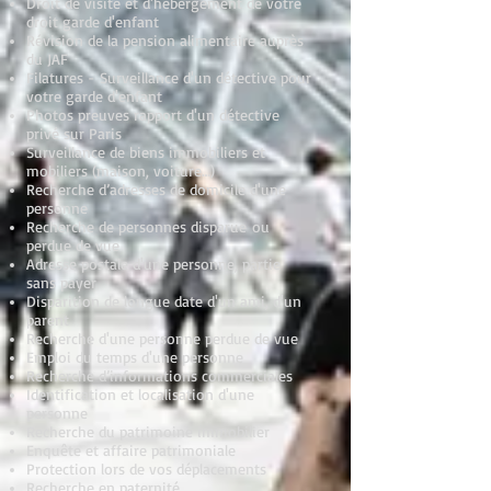
Droit de visite et d'hébergement de votre
droit garde d'enfant
Révision de la pension alimentaire auprès
du JAF
Filatures - Surveillance d'un détective pour
votre garde d'enfant
Photos preuves rapport d'un détective
privé sur Paris
Surveillance de biens immobiliers et
mobiliers (maison, voiture…)
Recherche d’adresses de domicile d'une
personne
Recherche de personnes disparue ou
perdue de vue
Adresse postale d'une personne, partie
sans payer
Disparition de longue date d'un ami, d'un
parent
Recherche d'une personne perdue de vue
Emploi du temps d'une personne
Recherche d’informations commerciales
Identification et localisation d'une
personne
Recherche du patrimoine immobilier
Enquête et affaire patrimoniale
Protection lors de vos déplacements
Recherche en paternité