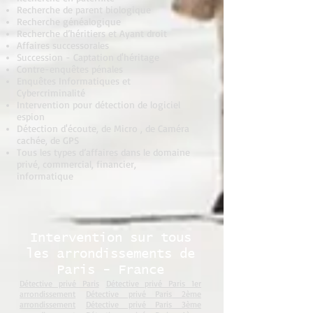
Recherche de parent biologique
Recherche généalogique
Recherche d’héritiers et Ayant droit
Affaires successorales
Succession - Captation d'héritage
Contre-enquêtes pénales
Enquêtes Informatiques et
Cybercriminalité
Intervention pour détection de logiciel
espion
Détection d'écoute, de Micro , de Caméra
cachée, de GPS
Tous les types d’affaires dans le domaine
privé, commercial, financier,
informatique
Intervention sur tous
les arrondissements de
Paris - France
Détective privé Paris
Détective privé Paris 1er
arrondissement
Détective privé Paris 2ème
arrondissement
Détective privé Paris 3ème