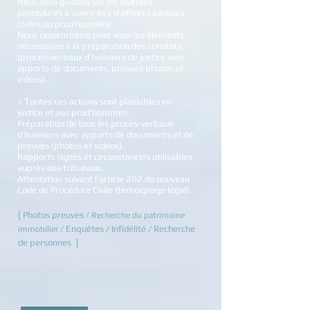
Nous vous guidons sur les diverses
procédures à suivre lors d'affaires pénales,
civiles ou prud'homales.
Nous rassemblons pour vous les éléments
nécessaires à la préparation des constats
(procès-verbaux d’huissiers de justice avec
apports de documents, preuves photos et
vidéos).
> Toutes ces actions sont plaidables en
justice et aux prud'hommes.
Préparation de tous les procès-verbaux
d’huissiers avec apports de documents et de
preuves (photos et vidéos).
Rapports signés et circonstanciés utilisables
auprès des tribunaux.
Attestation suivant l’article 202 du nouveau
Code de Procédure Civile (témoignage légal).
[
Photos preuves
/ Recherche du patrimoine
Enquêtes
/
Infidélité
/
Recherche
immobilier /
de personnes
]