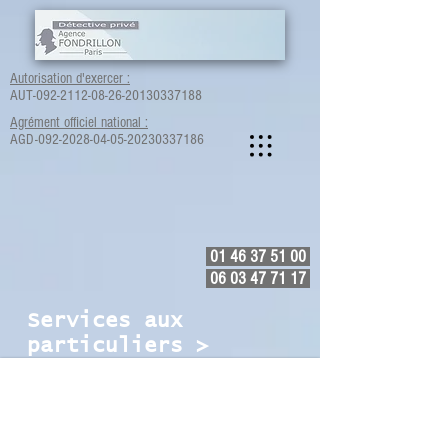
Autorisation d'exercer :
AUT-092-2112-08-26-20130337188
Agrément officiel national :
AGD-092-2028-04-05-20230337186
01 46 37 51 00
06 03 47 71 17
Services aux
particuliers >