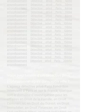
arrondissement
Détective privé Paris 4ème
arrondissement
Détective privé Paris 5ème
arrondissement
Détective privé Paris 6ème
arrondissement
Détective privé Paris 7ème
arrondissement
Détective privé Paris 8ème
arrondissement
Détective privé Paris 9ème
arrondissement
Détective privé Paris 10ème
arrondissement
Détective privé Paris 11ème
arrondissement
Détective privé Paris 12ème
arrondissement
Détective privé Paris 13ème
arrondissement
Détective privé Paris 14ème
arrondissement
Détective privé Paris 15ème
arrondissement
Détective privé Paris 16ème
arrondissement
Détective privé Paris 17ème
arrondissement
Détective privé Paris 18ème
arrondissement
Détective privé Paris 19ème
arrondissement
Détective privé Paris 20ème
arrondissement
Vous avez besoin d'un détective privé
professionnel agréé dans votre ville ?
L'agence détective privé Paris Fondrillon
intervient à Paris et sur la France,
quel que
soit le domaine d'investigation pour les
affaires en Droit de la Famille, en Droit
Commercial, en Droit du Travail, en Droit
Immobilier, en Droit Financier, en Droit
Civil, en Droit Pénal, en Droit Industriel, en