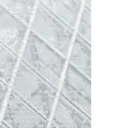
Recherche de revenus cachés ou
dissimulés de votre conjoint
Recherche d'un nouvel employeur pour
saisie arrêt
Détective d'affaires pour votre
recouvrement de créances
Enquête de solvabilité d'une personne,
d'une société
Créanciers impayés, recouvrer vos factures
clients
Faites appel à une société de
recouvrement de créances sur Paris, pour
vos factures clients impayées
Recherche de banque pour recouvrement
de créances
Recherche d'adresse de votre
débiteur pour votre recouvrement de
créances
Votre débiteur est il solvable ou insolvable
Enquêtes et troubles de voisinage
Expulsion d'un squat
Conflits de voisinage
Problèmes de voisinage (attester du bruit,
la nuit)
Sous location illégale de mon locataire
Mon locataire est parti sans payer son