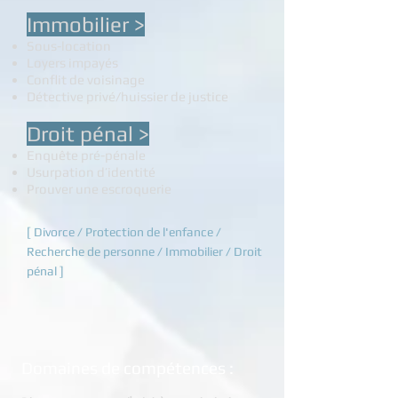
Immobilier >
Sous-location
Loyers impayés
Conflit de voisinage
Détective privé/huissier de justice
Droit pénal >
Enquête pré-pénale
Usurpation d’identité
Prouver une escroquerie
[
Divorce
/
Protection de l'enfance
/
Recherche de p
ersonne
/
Immobilier / Droit
pénal
]
Domaines de compétences :