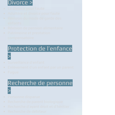
Divorce >
Le divorce pour faute
Adultère et divorce pour faute
Révision du mode de garde des
enfants
Révision de pension alimentaire
Patrimoine et prestation
compensatoire
Protection de l’enfance
>
Surveillance d’enfant
Enlèvement d’un enfant par un parent
Fugue
Recherche de personne
>
Personne disparue
Recherche de parent biologique
Recherche d’ayant droit et d’héritier
Recherche de débiteur